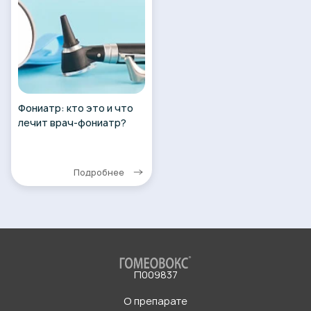
Фониатр: кто это и что
лечит врач-фониатр?
Подробнее
П009837
О препарате