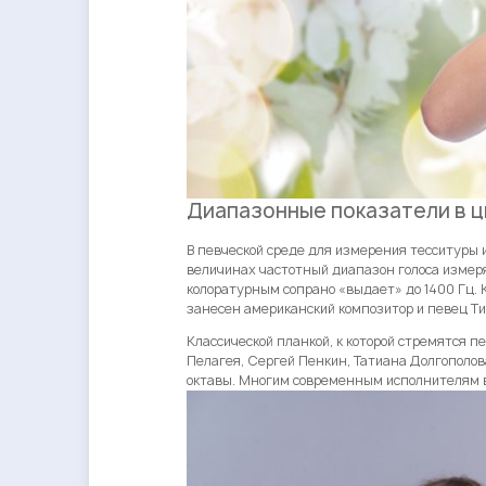
Диапазонные показатели в 
В певческой среде для измерения тесситуры и
величинах частотный диапазон голоса измеряе
колоратурным сопрано «выдает» до 1400 Гц. 
занесен американский композитор и певец Т
Классической планкой, к которой стремятся п
Пелагея, Сергей Пенкин, Татиана Долгополов
октавы. Многим современным исполнителям вп