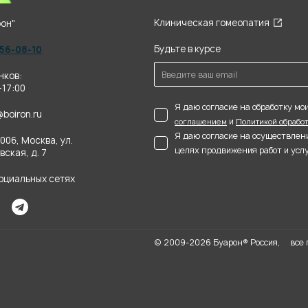
Клиническая гомеопатия
он"
Будьте в курсе
956-08-10
нков:
-17:00
Я даю согласие на обработку м
@boiron.ru
и
соглашением
Политикой обрабо
Я даю согласие на осуществлен
006, Москва, ул.
целях продвижения работ и услу
ская, д. 7
социальных сетях
© 2009-2026 Буарон® Россия,
все п