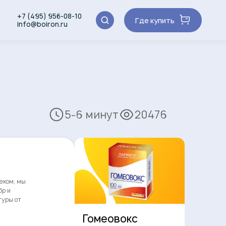
+7 (495) 956-08-10
Где купить
info@boiron.ru
5-6 минут
20476
веком, мы
бр и
туры от
Гомеовокс