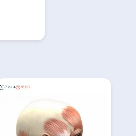
7 мин
16122