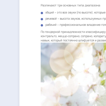
Различают три основных типа диапазона:
общий – это все звуки (по высоте), которы
речевой – высота звуков, используемых пр
рабочий – профессиональное владение гол
По гендерной принадлежности классифицируют
контральто, меццо-сопрано, сопрано, колорат
навык, который постоянно шлифуется и разви