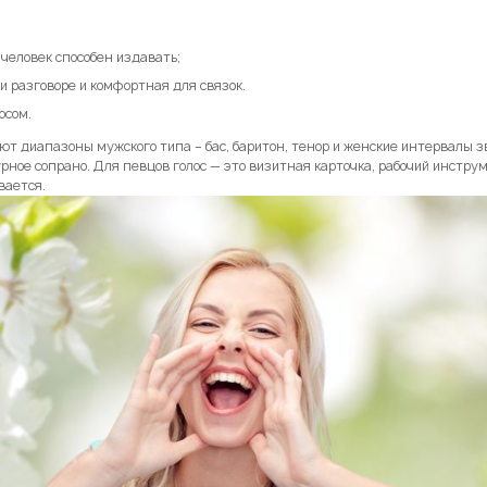
е человек способен издавать;
и разговоре и комфортная для связок.
осом.
 диапазоны мужского типа – бас, баритон, тенор и женские интервалы з
урное сопрано. Для певцов голос — это визитная карточка, рабочий инстру
вается.