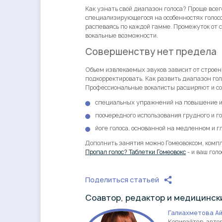
Как узнать свой диапазон голоса? Проще все
специализирующегося на особенностях голос
распеваясь по каждой гамме. Промежуток от с
вокальные возможности.
Совершенству нет предела
Объем извлекаемых звуков зависит от строе
подкорректировать. Как развить диапазон го
Профессиональные вокалисты расширяют и с
специальных упражнений на повышение и
поочередного использования грудного и го
йоге голоса, основанной на медленном и г
Дополнить занятия можно Гомеовоксом, компл
Пропал голос? Таблетки Гомеовокс
- и ваш гол
Поделиться статьей
Cоавтор, редактор и медицински
Галиахметова А
Копирайтер, авто