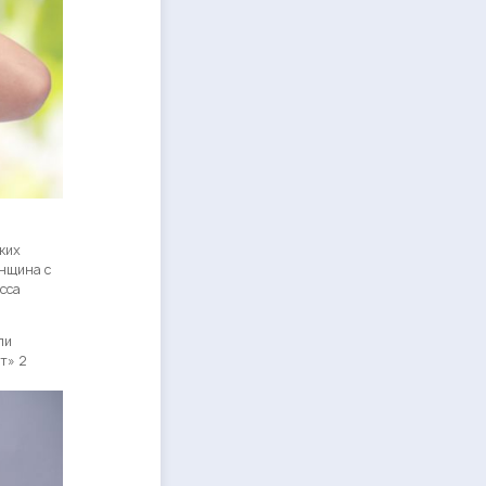
ких
енщина с
сса
ли
т» 2