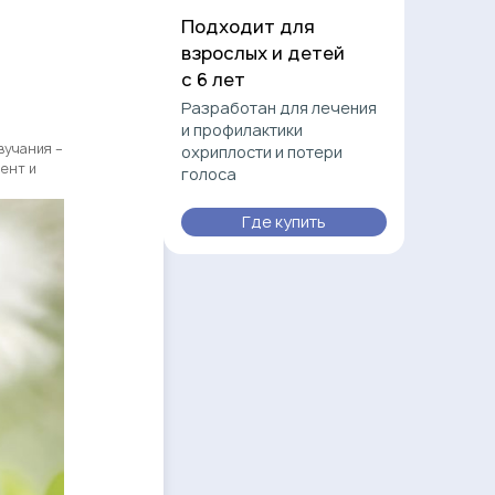
Подходит для
взрослых и детей
с 6 лет
Разработан для лечения
и профилактики
вучания –
охриплости и потери
мент и
голоса
Где купить