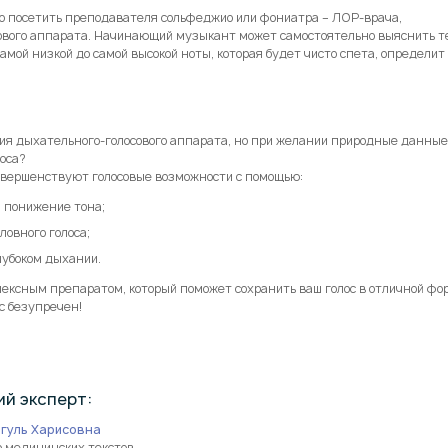
го посетить преподавателя сольфеджио или фониатра – ЛОР-врача,
ового аппарата. Начинающий музыкант может самостоятельно выяснить те
амой низкой до самой высокой ноты, которая будет чисто спета, определит
ния дыхательного-голосового аппарата, но при желании природные данны
лоса?
овершенствуют голосовые возможности с помощью:
 понижение тона;
ловного голоса;
лубоком дыхании.
ексным препаратом, который поможет сохранить ваш голос в отличной фо
ос безупречен!
й эксперт:
йгуль Харисовна
р медицинских текстов