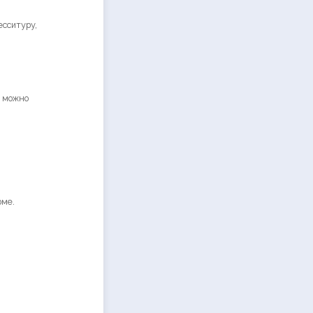
сситуру,
е можно
рме.