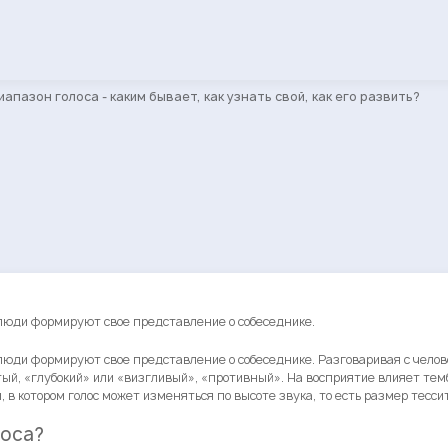
иапазон голоса - каким бывает, как узнать свой, как его развить?
й люди формируют свое представление о собеседнике.
й люди формируют свое представление о собеседнике. Разговаривая с чело
тый, «глубокий» или «визгливый», «противный». На восприятие влияет тем
 в котором голос может изменяться по высоте звука, то есть размер тесси
лоса?