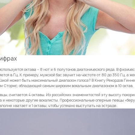
цифрах
спользуется октава – 8 нот и 6 полутонов диатонического ряда. В физичес
тся в Гц. К примеру, мужской бас звучит на частоте от 80 до 350 Гц, а ж
Какой может быть максимальный диапазон голоса? В Книгу Рекордов Гинне
им Стормс, обладающий самым широким вокальным диапазоном в 10 октав.
евцы, считается 4 октавы. Из российских знаменитостей эту высоту покори
а и некоторые другие вокалисты. Профессиональные оперные певцы «беру
олне хватает и 1 октавы, чтобы успешно выступать на эстраде.