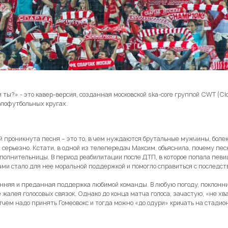
ы?» - это кавер-версия, созданная московской ska-core группой CWT (Cl
олофутбольных кругах.
ой проникнута песня – это то, в чем нуждаются брутальные мужчины, бол
 серьезно. Кстати, в одной из телепередач Максим, объяснила, почему пес
сполнительницы. В период реабилитации после ДТП, в которое попала певи
и стало для нее моральной поддержкой и помогло справиться с последс
ренняя и преданная поддержка любимой команды. В любую погоду, поклонн
жалея голосовых связок. Однако до конца матча голоса, зачастую, «не хв
чем надо принять Гомеовокс и тогда можно «до одури» кричать на стадион