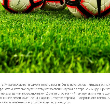
ты?» заключается в самом тексте песни. Одна из строчек - «вдоль ночных
фанатам, которые путешествуют за своим клубом по стране и миру. При эт
не всегда «пятизвездочные». Другая строчка - «Я так привыкла жить од
льщиков своей команде. И, наконец, третья строчка – «сердце его теперь в
 «в красно-белых сердцах всегда, и до конца…».