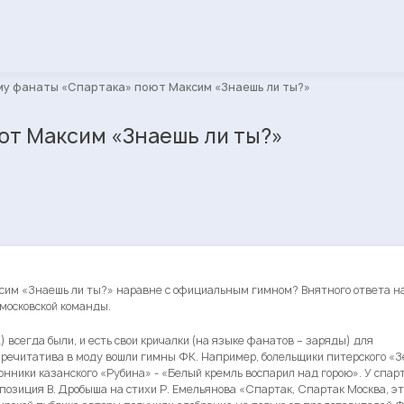
у фанаты «Спартака» поют Максим «Знаешь ли ты?»
ют Максим «Знаешь ли ты?»
им «Знаешь ли ты?» наравне с официальным гимном? Внятного ответа на
 московской команды.
 всегда были, и есть свои кричалки (на языке фанатов – заряды) для
речитатива в моду вошли гимны ФК. Например, болельщики питерского «
онники казанского «Рубина» - «Белый кремль воспарил над горою». У спар
зиция В. Дробыша на стихи Р. Емельянова «Спартак, Спартак Москва, эт