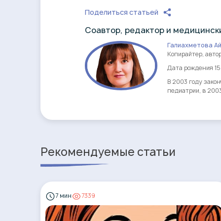
Поделиться статьей
Cоавтор, редактор и медицински
Галиахметова А
Копирайтер, авто
Дата рождения 15.
В 2003 году зако
педиатрии, в 200
Рекомендуемые статьи
7 мин
7339