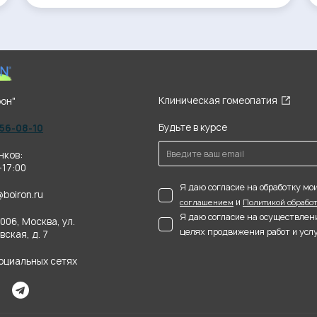
Клиническая гомеопатия
он"
Будьте в курсе
956-08-10
нков:
-17:00
Я даю согласие на обработку м
@boiron.ru
и
соглашением
Политикой обрабо
Я даю согласие на осуществлен
006, Москва, ул.
целях продвижения работ и услу
ская, д. 7
социальных сетях