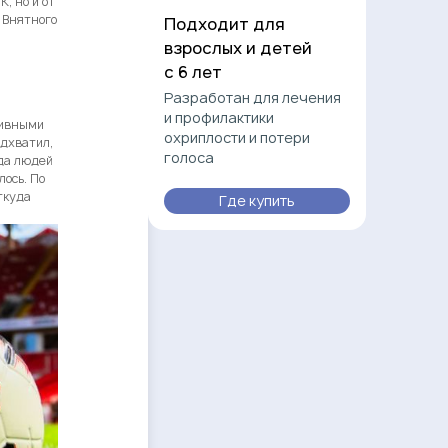
, но и от
 Внятного
Подходит для
взрослых и детей
с 6 лет
Разработан для лечения
и профилактики
тивными
охриплости и потери
дхватил,
голоса
ода людей
ось. По
ткуда
Где купить