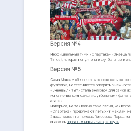
Версия №4
Неофициальный гимн «Спартака» «Знаешь ли т
Times), которая популярна в футбольных и ок
Версия №5
Сама Максим объясняет, что нежность, котор
футболом, но стесняются говорить о нежности
«Знаешь ли ты?» стала знаковой для самой и
исполнение композиции футбольными фанатам
аварии.
Наверное, не так важна сама песня, как иск
«Спартака» продолжают петь хит МакSим, не 
Здесь придет на помощь Гомеовокс. Перед мат
опасаясь
сорвать связки или охрипнуть
.