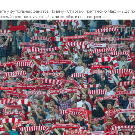
чете у футбольных фанатов. Почему «Спартак» поет песню Максим? Да по
псовый трек, подхваченный ради «стеба» и под настроение.