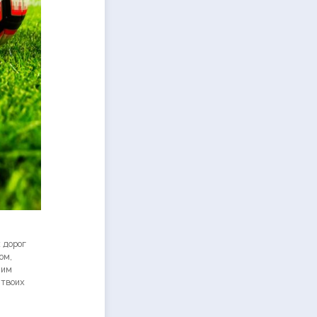
 дорог
ом,
ним
 твоих