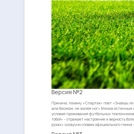
Версия №2
Причина, почему «Спартак» поет «Знаешь ли 
шла босиком, не жалея ног» близка истинным 
условия проживания футбольных поклонников 
тобой» - отражает настроение и верность боле
руках» созвучно словам официального гимна –