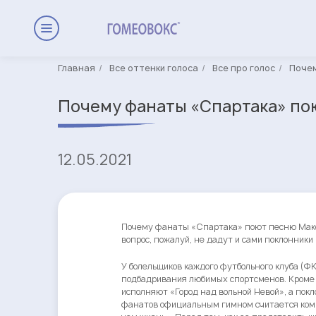
Главная
Все оттенки голоса
Все про голос
Почем
Почему фанаты «Спартака» по
12.05.2021
Почему фанаты «Спартака» поют песню Макс
вопрос, пожалуй, не дадут и сами поклонники
У болельщиков каждого футбольного клуба (ФК)
подбадривания любимых спортсменов. Кроме 
исполняют «Город над вольной Невой», а покл
фанатов официальным гимном считается компо