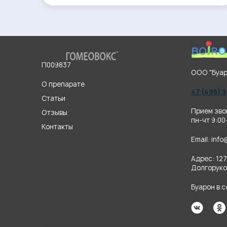
П009837
ООО "Буар
О препарате
+7 (495) 
Статьи
Прием зво
Отзывы
пн-чт 9:00
Контакты
Email:
info
Адрес: 127
Долгоруков
Буарон в 