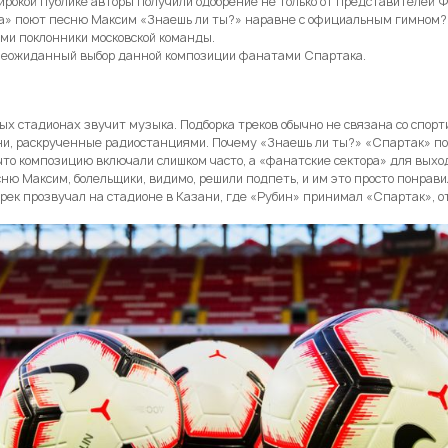
ирокой публике авторы получили одобрение не только от представителей ФК
ка» поют песню Максим «Знаешь ли ты?» наравне с официальным гимном?
сами поклонники московской команды.
 неожиданный выбор данной композиции фанатами Спартака.
ых стадионах звучит музыка. Подборка треков обычно не связана со спор
ни, раскрученные радиостанциями. Почему «Знаешь ли ты?» «Спартак» по
что композицию включали слишком часто, а «фанатские сектора» для вых
ю Максим, болельщики, видимо, решили подпеть, и им это просто понравил
ек прозвучал на стадионе в Казани, где «Рубин» принимал «Спартак», о