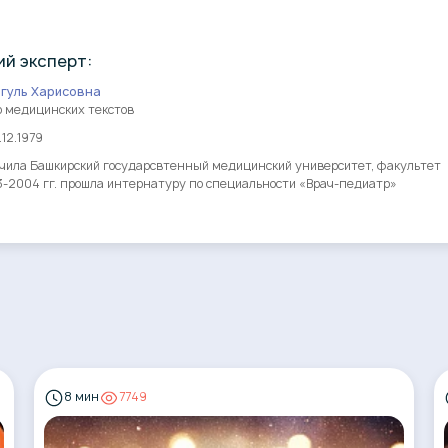
й эксперт:
йгуль Харисовна
р медицинских текстов
12.1979
нчила Башкирский государсвтенный медицинский университет, факультет
3-2004 гг. прошла интернатуру по специальности «Врач-педиатр»
8 мин
7749