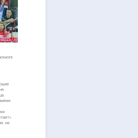
ockwork
еющие
ня
ца,
твиями
ики
атает».
е, не