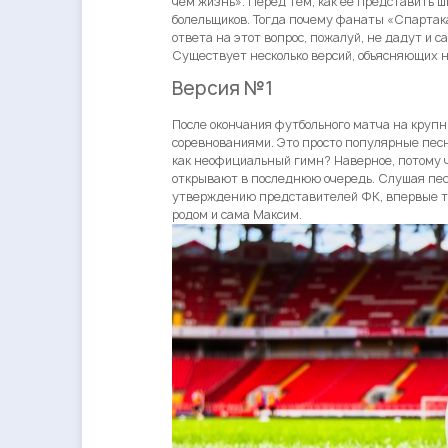
чем жизнь». Перед тем, как ее представить ш
болельщиков. Тогда почему фанаты «Спарта
ответа на этот вопрос, пожалуй, не дадут и 
Существует несколько версий, объясняющих
Версия №1
После окончания футбольного матча на крупн
соревнованиями. Это просто популярные пес
как неофициальный гимн? Наверное, потому 
открывают в последнюю очередь. Слушая песн
утверждению представителей ФК, впервые тр
родом и сама Максим.