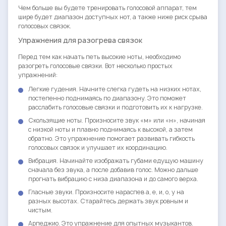
Чем больше вы будете тренировать голосовой аппарат, тем
шире будет диапазон доступных нот, а также ниже риск срыва
голосовых связок.
Упражнения для разогрева связок
Перед тем как начать петь высокие ноты, необходимо
разогреть голосовые связки. Вот несколько простых
упражнений:
Легкие гудения. Начните слегка гудеть на низких нотах,
постепенно поднимаясь по диапазону. Это поможет
расслабить голосовые связки и подготовить их к нагрузке.
Скользящие ноты. Произносите звук «м» или «н», начиная
с низкой ноты и плавно поднимаясь к высокой, а затем
обратно. Это упражнение помогает развивать гибкость
голосовых связок и улучшает их координацию.
Вибрация. Начинайте изображать губами едущую машину
сначала без звука, а после добавив голос. Можно дальше
прогнать вибрацию с низа диапазона и до самого верха.
Гласные звуки. Произносите нараспев а, е, и, о, у на
разных высотах. Старайтесь держать звук ровным и
чистым.
Арпеджио. Это упражнение для опытных музыкантов.