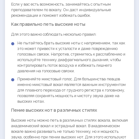
Если у вас есть возможность, занимайтесь с опытным
преподавателем по вокалу. Он даст индивидуальные
рекомендации и поможет избежать ошибок.
Как правильно петь высокие ноты
Для этого важно соблюдать несколько правил:
Не пытайтесь брать высокие ноты с напряжением, так как
это может привести к усталости и даже повреждению
голосовых связок. Напротив, стремитесь к расслаблению и
используйте технику диафрагмального дыхания, чтобы
контролировать поток воздуха и избежать лишнего
давления на голосовые связки.
Применяйте микстовый голос. Для большинства певцов
именно микстовый вокал является важным инструментом
для плавного перехода от грудного регистра к головному,
позволяя сохранять мощность и чистоту звука даже на
высоких нотах.
Пение высоких нот в различных стилях
Высокие ноты можно петь в различных стилях вокала, включая
академический вокал и эстрадный вокал. В академическом
вокале важно развивать не только технику, но и мощность
звука, особенно при пении высоких нот. Для этого используют