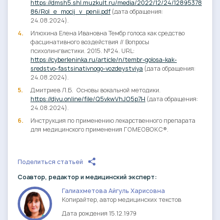
https://dmsh5.shl.muzkult.ru/media/2022/12/24/12895378
86/Rol_e_mocij_v_penii.pdf
(дата обращения:
24.08.2024).
Илюхина Елена Ивановна Тембр голоса как средство
фасцинативного воздействия // Вопросы
психолингвистики. 2015. №24. URL:
https://cyberleninka.ru/article/n/tembr-golosa-kak-
sredstvo-fastsinativnogo-vozdeystviya
(дата обращения:
24.08.2024).
Дмитриев Л.Б. Основы вокальной методики.
https://djvu.online/file/Q5vkwVhJO5p7H
(дата обращения:
24.08.2024).
Инструкция по применению лекарственного препарата
для медицинского применения ГОМЕОВОКС®.
Поделиться статьей
Cоавтор, редактор и медицинский эксперт:
Галиахметова Айгуль Харисовна
Копирайтер, автор медицинских текстов
Дата рождения 15.12.1979