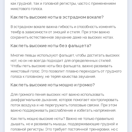
как грудной, так и головной регистры, часто с применением
микстового голоса.
Как петь высокие ноты в эстрадном вокале?
В эстрадном вокале важна гибкость и способность изменять
тембр в зависимости от эмоций и стиля. При этом важно
сохранить естественное звучание даже на высоких нотах.
Как петь высокие ноты без фальцета?
Многие певцы используют фальцет, чтобы достигать высоких
нот, но он не всегда подходит для определенных стилей.
Чтобы петь высокие ноты без фальцета, важно развивать
микстовый голос. Это позволит плавно переходить от грудного
голоса к головному, не теряя качества звучания.
Как петь высокие ноты мощно и громко?
Для громкого пения высоких нот важно использовать
диафрагмальное дыхание, которое помогает контролировать
поток воздуха и не перегружать голосовые связки. При этом
важно поддерживать расслабление и избегать напряжения.
Как петь мощно высокие ноты? Важно не только правильно
дышать, но и развивать мышцы, поддерживающие грудной и
головной регистры. Это требует постоянной тренировки, но с