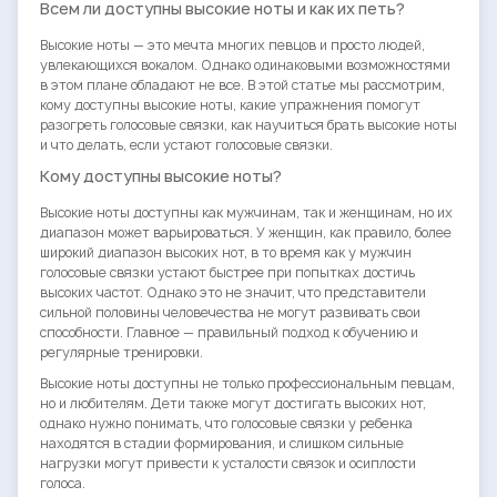
Всем ли доступны высокие ноты и как их петь?
Высокие ноты — это мечта многих певцов и просто людей,
увлекающихся вокалом. Однако одинаковыми возможностями
в этом плане обладают не все. В этой статье мы рассмотрим,
кому доступны высокие ноты, какие упражнения помогут
разогреть голосовые связки, как научиться брать высокие ноты
и что делать, если устают голосовые связки.
Кому доступны высокие ноты?
Высокие ноты доступны как мужчинам, так и женщинам, но их
диапазон может варьироваться. У женщин, как правило, более
широкий диапазон высоких нот, в то время как у мужчин
голосовые связки устают быстрее при попытках достичь
высоких частот. Однако это не значит, что представители
сильной половины человечества не могут развивать свои
способности. Главное — правильный подход к обучению и
регулярные тренировки.
Высокие ноты доступны не только профессиональным певцам,
но и любителям. Дети также могут достигать высоких нот,
однако нужно понимать, что голосовые связки у ребенка
находятся в стадии формирования, и слишком сильные
нагрузки могут привести к усталости связок и осиплости
голоса.