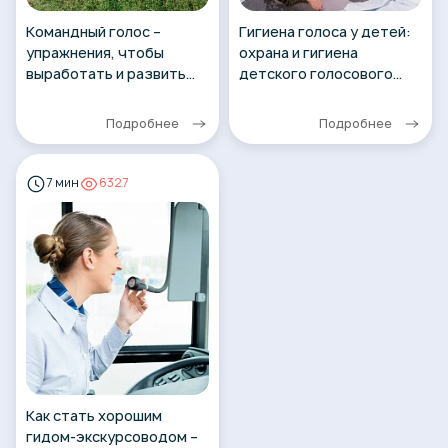
Командный голос –
Гигиена голоса у детей:
упражнения, чтобы
охрана и гигиена
выработать и развить
детского голосового
(поставить) командный
аппарата
голос
Подробнее
Подробнее
7 мин
6327
Как стать хорошим
гидом-экскурсоводом –