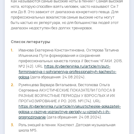
Как называются самые высокие ноты в пении? Самая высокая
нота, которую способен взять человек, часто называют Си 7
или До 8. Это зависит от диапазона конкретного певца. Для
профессиональных вокалистов самые высокие ноты могут
быть частью их репертуара, но для большинства людей этот
диапазон недоступен без долгих тренировок.
Список литературы
Иванова Екатерина Константиновна, Охтярова Татьяна
Ильинична Пути формирования и сохранения
профессиональных качеств голоса // Вестник ЧГАКИ. 2015.
№2 (42). URL:
https://cyberleninka.ru/article/n/puti-
formirovaniya-i-sohraneniya-professionalnyh-kachestv-
golosa
(дата обращения: 24.08.2024).
Румянцева Варвара Витальевна, Бестолкова Ольга
Сергеевна АКУСТИЧЕСКИЕ ПОКАЗАТЕЛИ ГОЛОСА В
РАЗНЫЕ ВОЗРАСТНЫЕ ПЕРИОДЫ У ВЗРОСЛЫХ И ИХ
ПРОГНОЗИРОВАНИЕ // РО. 2015. №1 (74). URL:
https://cyberleninka.ru/article/n/akusticheskie-pokazateli-
golosa-v-raznye-vozrastnye-periody-u-vzroslyh-i-ih-
prognozirovanie
(дата обращения: 24.08.2024).
Роль эмоций в пении. Конспект. Детская музыкальная
школа №5.